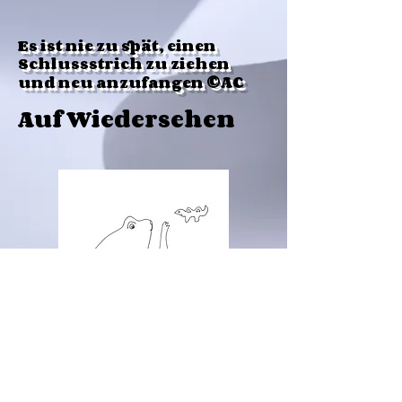
Es ist nie zu spät, einen
Schlussstrich zu ziehen
©AC
und neu anzufangen
Auf Wiedersehen