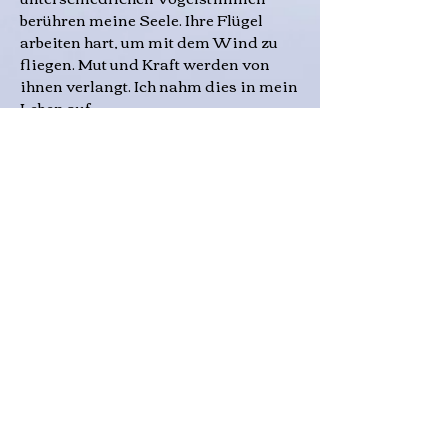
berühren meine Seele. Ihre Flügel
arbeiten hart, um mit dem Wind zu
fliegen. Mut und Kraft werden von
ihnen verlangt. Ich nahm dies in mein
Leben auf.
2020 Alle Menschen sind den
Einschränkungen der Pandemie
unterworfen. Ich trotzte die
Einsamkeit. Covid zwang mich,
meine Angst vor der Technik zu
überwinden, und ich begann, via
Zoom Workshops zum Thema
Lineares Zeichnen zu geben.
Im gleichen Jahr entdecke ich das
Fotografieren und jongliere mit
meinem kleinen Iphone durch die
Gegend. Eine innere Stimme flüstert:
"Hey, schau dorthin". Ich drehe mich