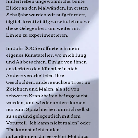
hinterließen ungewöhnliche, bunte
Bilder an den Malwänden. Im ersten
Schuljahr wurden wir aufgefordert,
täglich kreativ tätig zu sein. Ich nutzte
diese Gelegenheit, um weiter mit
Linien zu experimentieren.
Im Jahr 2005 eröffnete ich mein
eigenes Kunstatelier, wo mich Jung
und Alt besuchten. Einige von ihnen
entdeckten den Künstler in sich.
Andere verarbeiteten ihre
Geschichten, andere suchten Trost im
Zeichnen und Malen, als sie von
schweren Krankheiten heimgesucht
wurden, und wieder andere kamen
nur zum Spaß hierher, um sich selbst
zu sein und gelegentlich mit dem
Vorurteil "Ich kann nicht malen" oder
"Du kannst nicht malen"
aufzuräumen. Ja, es gehört Mut dazu,