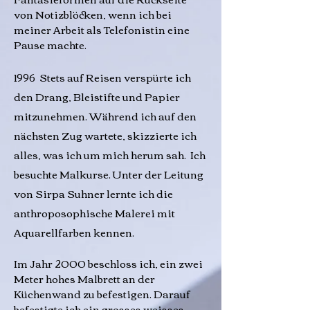
von Notizblöcken, wenn ich bei
meiner Arbeit als Telefonistin eine
Pause machte.
1996 Stets auf Reisen verspürte ich
den Drang, Bleistifte und Papier
mitzunehmen. Während ich auf den
nächsten Zug wartete, skizzierte ich
alles, was ich um mich herum sah.
Ich
besuchte Malkurse. Unter der Leitung
von Sirpa Suhner lernte ich die
anthroposophische Malerei mit
Aquarellfarben kennen.
Im Jahr 2000 beschloss ich, ein zwei
Meter hohes Malbrett an der
Küchenwand zu befestigen. Darauf
befestigte ich ein grosses weisses