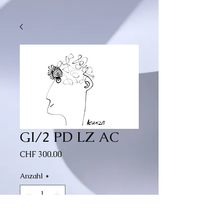
GI/2 PD LZ AC
Preis
CHF 300.00
Anzahl
*